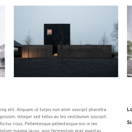
Lo
ng elit. Aliquam id turpis non enim suscipit pharetra
ignissim. Integer sed tellus eu leo vestibulum suscipit.
Si
citur risus. Pellentesque pellentesque nisi in leo
elementum magna lacus, quis fermentum erat egestas